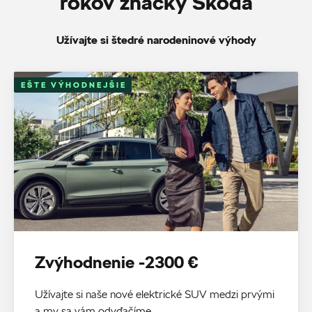
rokov značky Škoda
Užívajte si štedré narodeninové výhody
EŠTE VÝHODNEJŠIE
Zvýhodnenie -2300 €
Užívajte si naše nové elektrické SUV medzi prvými
a my sa vám odvďačíme.