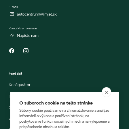
E-mail
autocentrum@rmjet.sk
Kontaktný formulár
Napíšte nám
Pozri tiež
Konfigurátor
Testovacia jazda
O súboroch cookie na tejto stránke
Objednávka do servisu
Súbory cookie používame na zhromažďovanie a analýzu
informácií o výkone a používaní stránok, na
Vozidlá ihneď k odberu
poskytovanie funkcií sociálnych médií a na vylepšenie a
prispôsobenie obsahu a reklám.