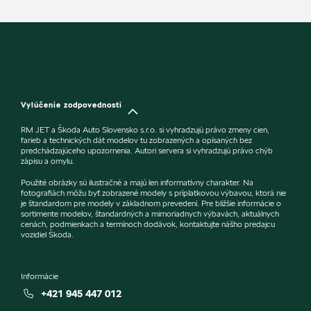
Vylúčenie zodpovednosti
RM JET a Škoda Auto Slovensko s.r.o. si vyhradzujú právo zmeny cien,
farieb a technických dát modelov tu zobrazených a opísaných bez
predchádzajúceho upozornenia. Autori servera si vyhradzujú právo chýb
zápisu a omylu.
Použité obrázky sú ilustračné a majú len informatívny charakter. Na
fotografiách môžu byť zobrazené modely s príplatkovou výbavou, ktorá nie
je štandardom pre modely v základnom prevedení. Pre bližšie informácie o
sortimente modelov, štandardných a mimoriadnych výbavách, aktuálnych
cenách, podmienkach a termínoch dodávok, kontaktujte nášho predajcu
vozidiel Škoda.
Informácie
+421 945 447 012