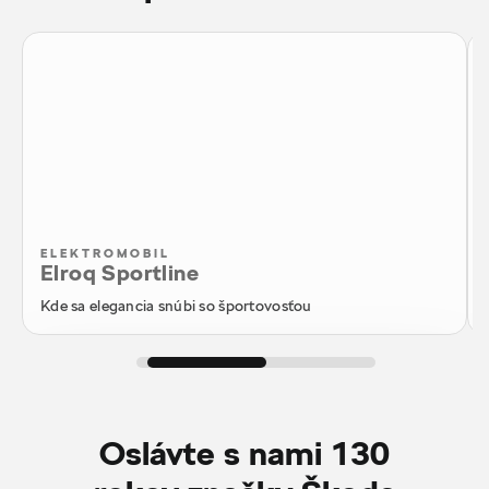
ELEKTROMOBIL
Elroq Sportline
Kde sa elegancia snúbi so športovosťou
Konfigurátor
Oslávte s nami 130
Ponuka skladových vozidiel