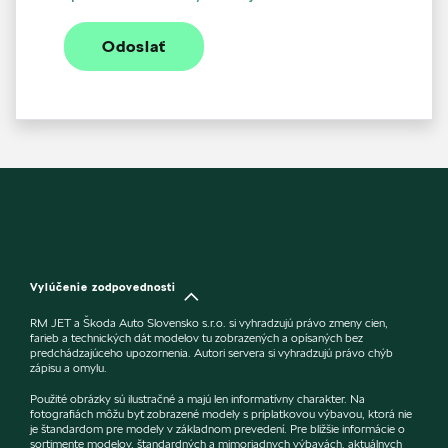
Odoslať
Vylúčenie zodpovednosti
RM JET a Škoda Auto Slovensko s.r.o. si vyhradzujú právo zmeny cien,
farieb a technických dát modelov tu zobrazených a opísaných bez
predchádzajúceho upozornenia. Autori servera si vyhradzujú právo chýb
zápisu a omylu.
Použité obrázky sú ilustračné a majú len informatívny charakter. Na
fotografiách môžu byť zobrazené modely s príplatkovou výbavou, ktorá nie
je štandardom pre modely v základnom prevedení. Pre bližšie informácie o
sortimente modelov, štandardných a mimoriadnych výbavách, aktuálnych