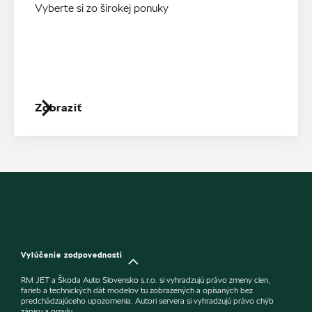
Vyberte si zo širokej ponuky
Zobraziť
Vylúčenie zodpovednosti
RM JET a Škoda Auto Slovensko s.r.o. si vyhradzujú právo zmeny cien,
farieb a technických dát modelov tu zobrazených a opísaných bez
predchádzajúceho upozornenia. Autori servera si vyhradzujú právo chýb
zápisu a omylu.