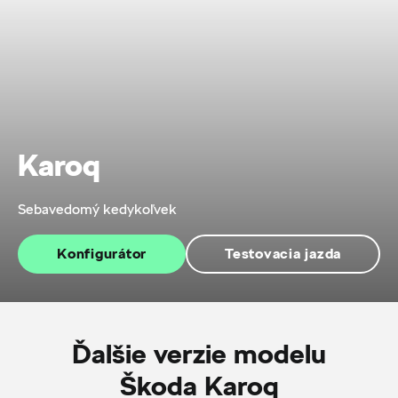
Karoq
Sebavedomý kedykoľvek
Konfigurátor
Testovacia jazda
Ďalšie verzie modelu
Škoda Karoq