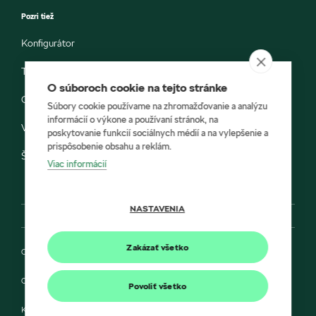
Pozri tiež
Konfigurátor
Testovacia jazda
O súboroch cookie na tejto stránke
Objednávka do servisu
Súbory cookie používame na zhromažďovanie a analýzu
informácií o výkone a používaní stránok, na
Vozidlá ihneď k odberu
poskytovanie funkcií sociálnych médií a na vylepšenie a
prispôsobenie obsahu a reklám.
Škoda E-shop
Viac informácií
NASTAVENIA
Zakázať všetko
Ochrana osobných údajov
Cookies
Povoliť všetko
Kontakt