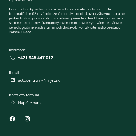
Použité obrázky sú ilustračné a majú len informatívny charakter. Na
fotografiách môžu byť zobrazené modely s príplatkovou výbavou, ktorá nie
je štandardom pre modely v základnom prevedení. Pre bližšie informácie o
sortimente modelov, štandardných a mimoriadnych výbavách, aktuálnych
cenách, podmienkach a termínoch dodávok, kontaktujte nášho predajcu
vozidiel Škoda.
Informácie
+421 945 447 012
E-mail
autocentrum@rmjet.sk
Kontaktný formulár
Napíšte nám