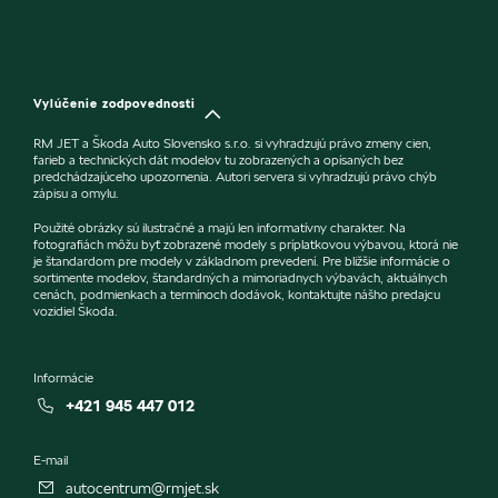
Vylúčenie zodpovednosti
RM JET a Škoda Auto Slovensko s.r.o. si vyhradzujú právo zmeny cien,
farieb a technických dát modelov tu zobrazených a opísaných bez
predchádzajúceho upozornenia. Autori servera si vyhradzujú právo chýb
zápisu a omylu.
Použité obrázky sú ilustračné a majú len informatívny charakter. Na
fotografiách môžu byť zobrazené modely s príplatkovou výbavou, ktorá nie
je štandardom pre modely v základnom prevedení. Pre bližšie informácie o
sortimente modelov, štandardných a mimoriadnych výbavách, aktuálnych
cenách, podmienkach a termínoch dodávok, kontaktujte nášho predajcu
vozidiel Škoda.
Informácie
+421 945 447 012
E-mail
autocentrum@rmjet.sk