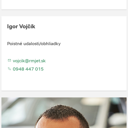
Igor Vojčík
Poistné udalosti/obhliadky
vojcik@rmjet.sk
0948 447 015