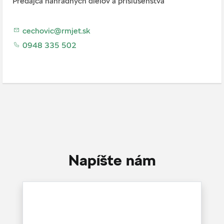
Predajca náhradných dielov a príslušenstva
cechovic@rmjet.sk
0948 335 502
Napíšte nám