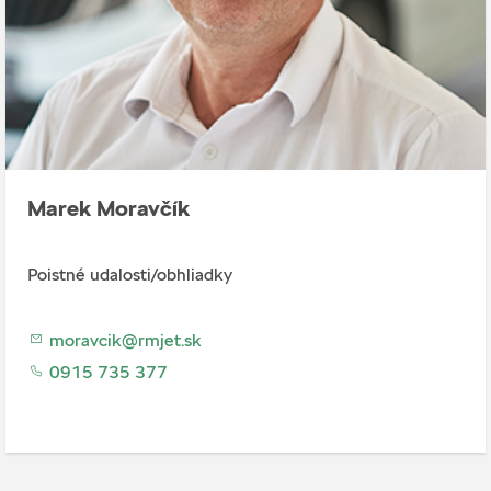
Marek Moravčík
Poistné udalosti/obhliadky
moravcik@rmjet.sk
0915 735 377