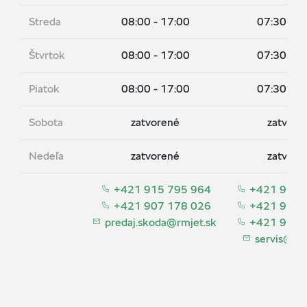
Streda
08:00 - 17:00
07:30 - 1
Štvrtok
08:00 - 17:00
07:30 - 1
Piatok
08:00 - 17:00
07:30 - 1
Sobota
zatvorené
zatvore
Nedeľa
zatvorené
zatvore
+421 915 795 964
+421 945 
+421 907 178 026
+421 945 
predaj.skoda@rmjet.sk
+421 945 
servis@rmj